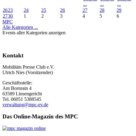
...
...
...
26
23
24
25
26
27
28
29
27
30
1
2
3
4
5
6
MPC
Alle Kategorien ...
Events aller Kategorien anzeigen
Kontakt
Mobilitäts Presse Club e.V.
Ulrich Nies (Vorsitzender)
Geschäftsstelle:
Am Bornrain 4
63589 Linsengericht
Tel. 06051 5388545
verwaltung@mpc-ev.de
Das Online-Magazin des MPC