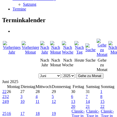
Satzung
Termine
Terminkalender
Nach
Nach
Nach
Heute
Suche
Gehe
Jahr
Monat
Woche
zu
Monat
Gehe zu Monat
Juni 2025
Montag
Dienstag
Mittwoch
Donnerstag
Freitag
Samstag
Sonntag
22
26
27
28
29
30
31
1
23
2
3
4
5
6
7
8
24
9
10
11
12
13
14
15
20
21
22
Classic-
Classic-
Classic-
25
16
17
18
19
Tour in
Tour in
Tour in