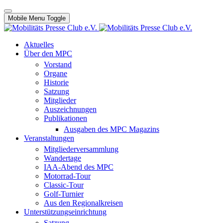
Mobile Menu Toggle
Aktuelles
Über den MPC
Vorstand
Organe
Historie
Satzung
Mitglieder
Auszeichnungen
Publikationen
Ausgaben des MPC Magazins
Veranstaltungen
Mitgliederversammlung
Wandertage
IAA-Abend des MPC
Motorrad-Tour
Classic-Tour
Golf-Turnier
Aus den Regionalkreisen
Unterstützungseinrichtung
Satzung