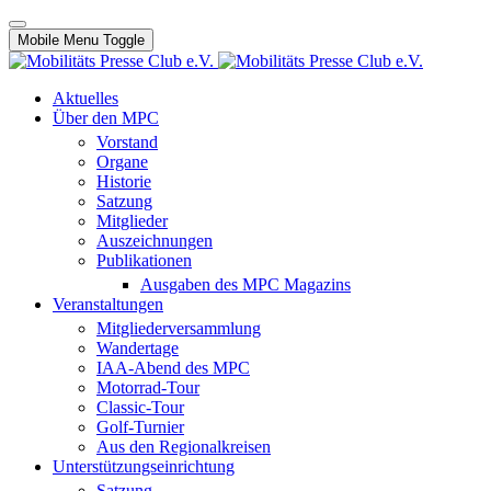
Mobile Menu Toggle
Aktuelles
Über den MPC
Vorstand
Organe
Historie
Satzung
Mitglieder
Auszeichnungen
Publikationen
Ausgaben des MPC Magazins
Veranstaltungen
Mitgliederversammlung
Wandertage
IAA-Abend des MPC
Motorrad-Tour
Classic-Tour
Golf-Turnier
Aus den Regionalkreisen
Unterstützungseinrichtung
Satzung