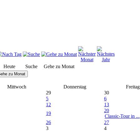
Heute
Suche
Gehe zu Monat
ehe zu Monat
Mittwoch
Donnerstag
Freitag
29
30
5
6
12
13
20
19
Classic-Tour in ...
26
27
3
4