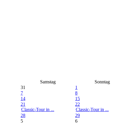
Samstag
Sonntag
31
1
7
8
14
15
21
22
Classic-Tour in ...
Classic-Tour in ...
28
29
5
6