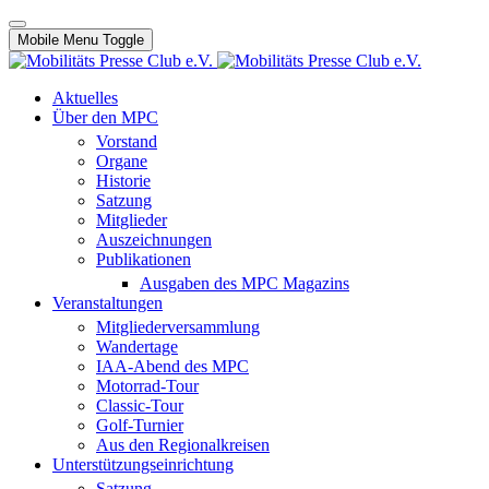
Mobile Menu Toggle
Aktuelles
Über den MPC
Vorstand
Organe
Historie
Satzung
Mitglieder
Auszeichnungen
Publikationen
Ausgaben des MPC Magazins
Veranstaltungen
Mitgliederversammlung
Wandertage
IAA-Abend des MPC
Motorrad-Tour
Classic-Tour
Golf-Turnier
Aus den Regionalkreisen
Unterstützungseinrichtung
Satzung