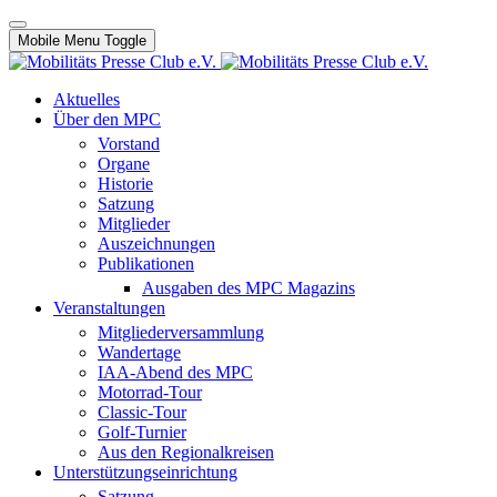
Mobile Menu Toggle
Aktuelles
Über den MPC
Vorstand
Organe
Historie
Satzung
Mitglieder
Auszeichnungen
Publikationen
Ausgaben des MPC Magazins
Veranstaltungen
Mitgliederversammlung
Wandertage
IAA-Abend des MPC
Motorrad-Tour
Classic-Tour
Golf-Turnier
Aus den Regionalkreisen
Unterstützungseinrichtung
Satzung