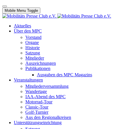
Mobile Menu Toggle
Aktuelles
Über den MPC
Vorstand
Organe
Historie
Satzung
Mitglieder
Auszeichnungen
Publikationen
Ausgaben des MPC Magazins
Veranstaltungen
Mitgliederversammlung
Wandertage
IAA-Abend des MPC
Motorrad-Tour
Classic-Tour
Golf-Turnier
Aus den Regionalkreisen
Unterstützungseinrichtung
Satzung