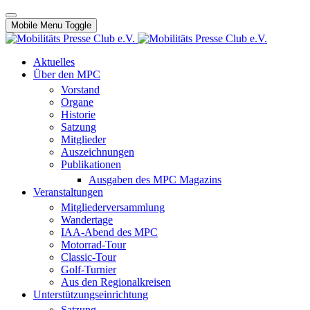
Mobile Menu Toggle
Aktuelles
Über den MPC
Vorstand
Organe
Historie
Satzung
Mitglieder
Auszeichnungen
Publikationen
Ausgaben des MPC Magazins
Veranstaltungen
Mitgliederversammlung
Wandertage
IAA-Abend des MPC
Motorrad-Tour
Classic-Tour
Golf-Turnier
Aus den Regionalkreisen
Unterstützungseinrichtung
Satzung