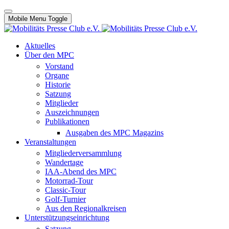
Mobile Menu Toggle
Aktuelles
Über den MPC
Vorstand
Organe
Historie
Satzung
Mitglieder
Auszeichnungen
Publikationen
Ausgaben des MPC Magazins
Veranstaltungen
Mitgliederversammlung
Wandertage
IAA-Abend des MPC
Motorrad-Tour
Classic-Tour
Golf-Turnier
Aus den Regionalkreisen
Unterstützungseinrichtung
Satzung