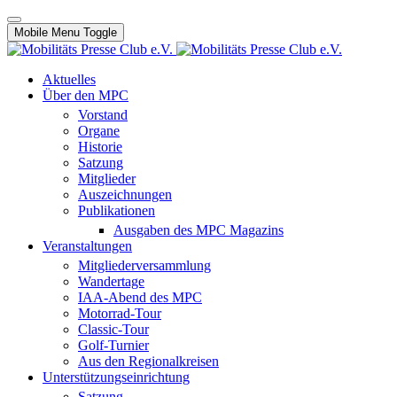
Mobile Menu Toggle
Aktuelles
Über den MPC
Vorstand
Organe
Historie
Satzung
Mitglieder
Auszeichnungen
Publikationen
Ausgaben des MPC Magazins
Veranstaltungen
Mitgliederversammlung
Wandertage
IAA-Abend des MPC
Motorrad-Tour
Classic-Tour
Golf-Turnier
Aus den Regionalkreisen
Unterstützungseinrichtung
Satzung