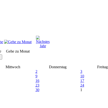
e
Gehe zu Monat
t
Mittwoch
Donnerstag
Freitag
2
3
9
10
16
17
23
24
30
1