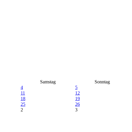
Samstag
Sonntag
4
5
11
12
18
19
25
26
2
3