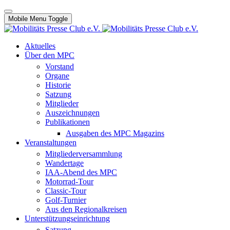
Mobile Menu Toggle
Aktuelles
Über den MPC
Vorstand
Organe
Historie
Satzung
Mitglieder
Auszeichnungen
Publikationen
Ausgaben des MPC Magazins
Veranstaltungen
Mitgliederversammlung
Wandertage
IAA-Abend des MPC
Motorrad-Tour
Classic-Tour
Golf-Turnier
Aus den Regionalkreisen
Unterstützungseinrichtung
Satzung