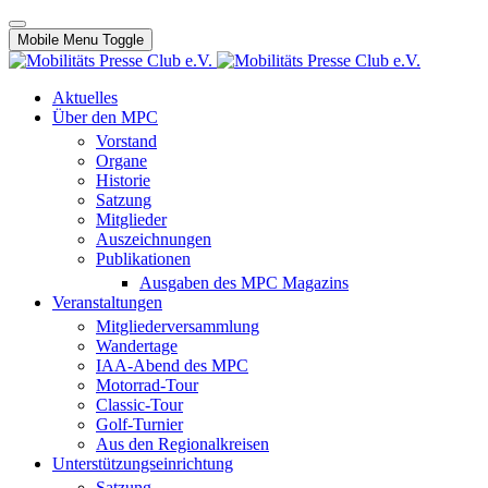
Mobile Menu Toggle
Aktuelles
Über den MPC
Vorstand
Organe
Historie
Satzung
Mitglieder
Auszeichnungen
Publikationen
Ausgaben des MPC Magazins
Veranstaltungen
Mitgliederversammlung
Wandertage
IAA-Abend des MPC
Motorrad-Tour
Classic-Tour
Golf-Turnier
Aus den Regionalkreisen
Unterstützungseinrichtung
Satzung