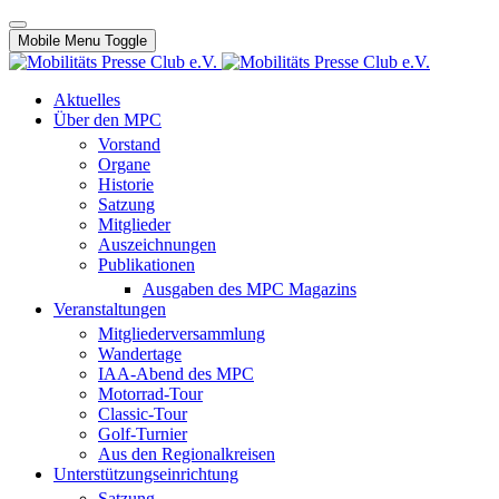
Mobile Menu Toggle
Aktuelles
Über den MPC
Vorstand
Organe
Historie
Satzung
Mitglieder
Auszeichnungen
Publikationen
Ausgaben des MPC Magazins
Veranstaltungen
Mitgliederversammlung
Wandertage
IAA-Abend des MPC
Motorrad-Tour
Classic-Tour
Golf-Turnier
Aus den Regionalkreisen
Unterstützungseinrichtung
Satzung