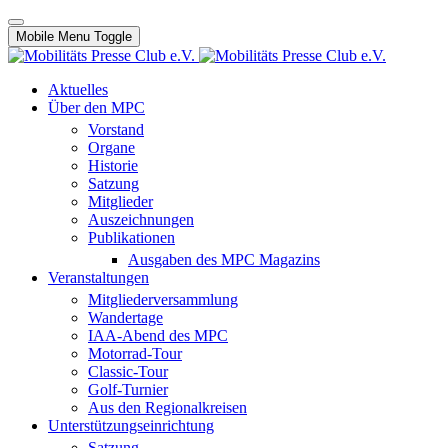
Mobile Menu Toggle
Aktuelles
Über den MPC
Vorstand
Organe
Historie
Satzung
Mitglieder
Auszeichnungen
Publikationen
Ausgaben des MPC Magazins
Veranstaltungen
Mitgliederversammlung
Wandertage
IAA-Abend des MPC
Motorrad-Tour
Classic-Tour
Golf-Turnier
Aus den Regionalkreisen
Unterstützungseinrichtung
Satzung