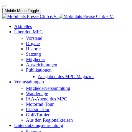
Mobile Menu Toggle
Aktuelles
Über den MPC
Vorstand
Organe
Historie
Satzung
Mitglieder
Auszeichnungen
Publikationen
Ausgaben des MPC Magazins
Veranstaltungen
Mitgliederversammlung
Wandertage
IAA-Abend des MPC
Motorrad-Tour
Classic-Tour
Golf-Turnier
Aus den Regionalkreisen
Unterstützungseinrichtung
Satzung