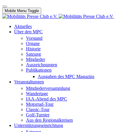
Mobile Menu Toggle
Aktuelles
Über den MPC
Vorstand
Organe
Historie
Satzung
Mitglieder
Auszeichnungen
Publikationen
Ausgaben des MPC Magazins
Veranstaltungen
Mitgliederversammlung
Wandertage
IAA-Abend des MPC
Motorrad-Tour
Classic-Tour
Golf-Turnier
Aus den Regionalkreisen
Unterstützungseinrichtung
Satzung