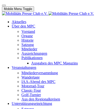
Mobile Menu Toggle
Aktuelles
Über den MPC
Vorstand
Organe
Historie
Satzung
Mitglieder
Auszeichnungen
Publikationen
Ausgaben des MPC Magazins
Veranstaltungen
Mitgliederversammlung
Wandertage
IAA-Abend des MPC
Motorrad-Tour
Classic-Tour
Golf-Turnier
Aus den Regionalkreisen
Unterstützungseinrichtung
Satzung