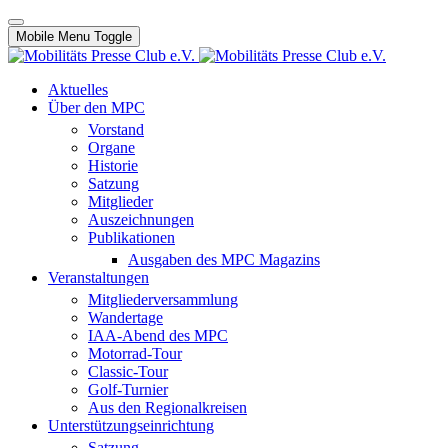
Mobile Menu Toggle
Aktuelles
Über den MPC
Vorstand
Organe
Historie
Satzung
Mitglieder
Auszeichnungen
Publikationen
Ausgaben des MPC Magazins
Veranstaltungen
Mitgliederversammlung
Wandertage
IAA-Abend des MPC
Motorrad-Tour
Classic-Tour
Golf-Turnier
Aus den Regionalkreisen
Unterstützungseinrichtung
Satzung