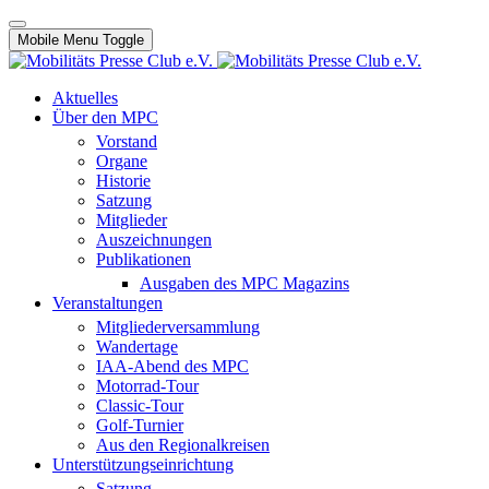
Mobile Menu Toggle
Aktuelles
Über den MPC
Vorstand
Organe
Historie
Satzung
Mitglieder
Auszeichnungen
Publikationen
Ausgaben des MPC Magazins
Veranstaltungen
Mitgliederversammlung
Wandertage
IAA-Abend des MPC
Motorrad-Tour
Classic-Tour
Golf-Turnier
Aus den Regionalkreisen
Unterstützungseinrichtung
Satzung