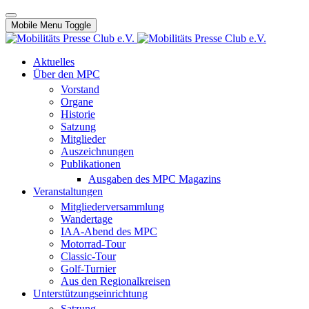
Mobile Menu Toggle
Aktuelles
Über den MPC
Vorstand
Organe
Historie
Satzung
Mitglieder
Auszeichnungen
Publikationen
Ausgaben des MPC Magazins
Veranstaltungen
Mitgliederversammlung
Wandertage
IAA-Abend des MPC
Motorrad-Tour
Classic-Tour
Golf-Turnier
Aus den Regionalkreisen
Unterstützungseinrichtung
Satzung