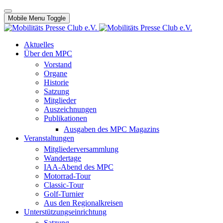
Mobile Menu Toggle
Aktuelles
Über den MPC
Vorstand
Organe
Historie
Satzung
Mitglieder
Auszeichnungen
Publikationen
Ausgaben des MPC Magazins
Veranstaltungen
Mitgliederversammlung
Wandertage
IAA-Abend des MPC
Motorrad-Tour
Classic-Tour
Golf-Turnier
Aus den Regionalkreisen
Unterstützungseinrichtung
Satzung