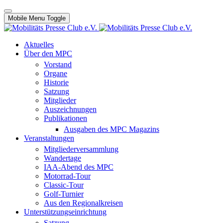
Mobile Menu Toggle
Aktuelles
Über den MPC
Vorstand
Organe
Historie
Satzung
Mitglieder
Auszeichnungen
Publikationen
Ausgaben des MPC Magazins
Veranstaltungen
Mitgliederversammlung
Wandertage
IAA-Abend des MPC
Motorrad-Tour
Classic-Tour
Golf-Turnier
Aus den Regionalkreisen
Unterstützungseinrichtung
Satzung