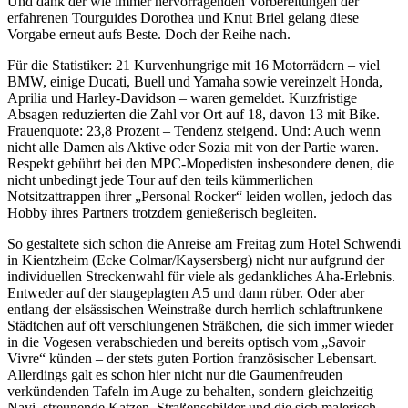
Und dank der wie immer hervorragenden Vorbereitungen der
erfahrenen Tourguides Dorothea und Knut Briel gelang diese
Vorgabe erneut aufs Beste. Doch der Reihe nach.
Für die Statistiker: 21 Kurvenhungrige mit 16 Motorrädern – viel
BMW, einige Ducati, Buell und Yamaha sowie vereinzelt Honda,
Aprilia und Harley-Davidson – waren gemeldet. Kurzfristige
Absagen reduzierten die Zahl vor Ort auf 18, davon 13 mit Bike.
Frauenquote: 23,8 Prozent – Tendenz steigend. Und: Auch wenn
nicht alle Damen als Aktive oder Sozia mit von der Partie waren.
Respekt gebührt bei den MPC-Mopedisten insbesondere denen, die
nicht unbedingt jede Tour auf den teils kümmerlichen
Notsitzattrappen ihrer „Personal Rocker“ leiden wollen, jedoch das
Hobby ihres Partners trotzdem genießerisch begleiten.
So gestaltete sich schon die Anreise am Freitag zum Hotel Schwendi
in Kientzheim (Ecke Colmar/Kaysersberg) nicht nur aufgrund der
individuellen Streckenwahl für viele als gedankliches Aha-Erlebnis.
Entweder auf der staugeplagten A5 und dann rüber. Oder aber
entlang der elsässischen Weinstraße durch herrlich schlaftrunkene
Städtchen auf oft verschlungenen Sträßchen, die sich immer wieder
in die Vogesen verabschieden und bereits optisch vom ­„Savoir
Vivre“ künden – der stets guten Portion französischer Lebensart.
Allerdings galt es schon hier nicht nur die Gaumenfreuden
verkündenden Tafeln im Auge zu behalten, sondern gleichzeitig
Navi, streunende Katzen, Straßenschilder und die sich malerisch