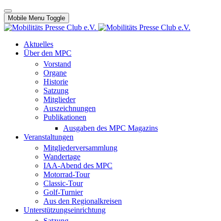
Mobile Menu Toggle
Aktuelles
Über den MPC
Vorstand
Organe
Historie
Satzung
Mitglieder
Auszeichnungen
Publikationen
Ausgaben des MPC Magazins
Veranstaltungen
Mitgliederversammlung
Wandertage
IAA-Abend des MPC
Motorrad-Tour
Classic-Tour
Golf-Turnier
Aus den Regionalkreisen
Unterstützungseinrichtung
Satzung