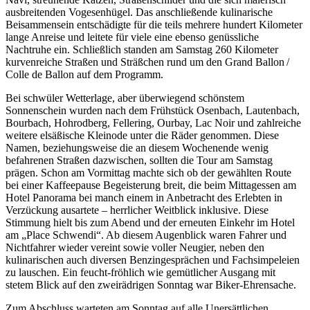
ausbreitenden Vogesenhügel. Das anschließende kulinarische
Beisammensein entschädigte für die teils mehrere hundert Kilometer
lange Anreise und leitete für viele eine ebenso ­genüssliche
Nachtruhe ein. Schließlich standen am Samstag 260 Kilometer
kurvenreiche Straßen und Sträßchen rund um den Grand Ballon /
Colle de Ballon auf dem ­Programm.
Bei schwüler Wetterlage, aber überwiegend schönstem
Sonnenschein wurden nach dem Frühstück Osenbach, Lautenbach,
Bourbach, Hohrodberg, Fellering, Ourbay, Lac Noir und zahlreiche
weitere elsäßische Kleinode unter die Räder genommen. Diese
Namen, beziehungsweise die an diesem Wochenende wenig
befahrenen Straßen dazwischen, sollten die Tour am Samstag
prägen. Schon am Vormittag machte sich ob der gewählten Route
bei einer Kaffeepause Begeisterung breit, die beim Mittagessen am
Hotel Panorama bei manch einem in Anbetracht des Erlebten in
Verzückung ausartete – herrlicher Weitblick inklusive. Diese
Stimmung hielt bis zum Abend und der erneuten Einkehr im Hotel
am „Place Schwendi“. Ab diesem Augenblick waren Fahrer und
Nichtfahrer wieder vereint sowie voller Neugier, neben den
kulinarischen auch diversen Benzingesprächen und Fachsimpeleien
zu lauschen. Ein feucht-fröhlich wie gemütlicher Ausgang mit
stetem Blick auf den zweirädrigen Sonntag war Biker-Ehrensache.
Zum Abschluss warteten am Sonntag auf alle Unersättlichen