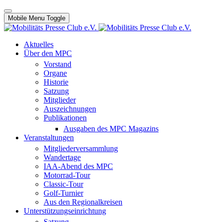
Mobile Menu Toggle
Aktuelles
Über den MPC
Vorstand
Organe
Historie
Satzung
Mitglieder
Auszeichnungen
Publikationen
Ausgaben des MPC Magazins
Veranstaltungen
Mitgliederversammlung
Wandertage
IAA-Abend des MPC
Motorrad-Tour
Classic-Tour
Golf-Turnier
Aus den Regionalkreisen
Unterstützungseinrichtung
Satzung