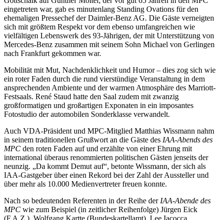
Gottschalk auf Günther Molter, der vor gut 65 Jahren in den MPC
eingetreten war, gab es minutenlang Standing Ovations für den
ehemaligen Pressechef der Daimler-Benz AG. Die Gäste verneigten
sich mit größtem Respekt vor dem ebenso umfangreichen wie
vielfältigen Lebenswerk des 93-Jährigen, der mit Unterstützung von
Mercedes-Benz zusammen mit seinem Sohn Michael von Gerlingen
nach Frankfurt gekommen war.
Mobilität mit Mut, Nachdenklichkeit und Humor – dies zog sich wie
ein roter Faden durch die rund vierstündige Veranstaltung in dem
ansprechenden Ambiente und der warmen Atmosphäre des Marriott-
Festsaals. René Staud hatte den Saal zudem mit zwanzig
großformatigen und großartigen Exponaten in ein imposantes
Fotostudio der automobilen Sonderklasse verwandelt.
Auch VDA-Präsident und MPC-Mitglied Matthias Wissmann nahm
in seinem traditionellen Grußwort an die Gäste des
IAA-Abends des
MPC
den roten Faden auf und erzählte von einer Ehrung mit
international überaus renommierten politischen Gästen jenseits der
neunzig. „Da kommt Demut auf“, betonte Wissmann, der sich als
IAA-Gastgeber über einen Rekord bei der Zahl der Aussteller und
über mehr als 10.000 Medienvertreter freuen konnte.
Nach so bedeutenden Referenten in der Reihe der
IAA-Abende des
MPC
wie zum Beispiel (in zeitlicher Reihenfolge) Jürgen Eick
(F.A.Z.), Wolfgang Kartte (Bundeskartellamt), Lee Iacocca