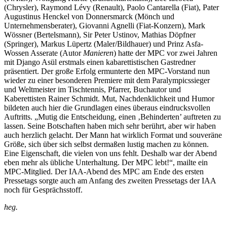
(Chrysler), Raymond Lévy (Renault), Paolo Cantarella (Fiat), Pater
Augustinus Henckel von Donnersmarck (Mönch und
Unternehmensberater), Giovanni Agnelli (Fiat-Konzern), Mark
Wössner (Bertelsmann), Sir Peter Ustinov, Mathias Döpfner
(Springer), Markus Lüpertz (Maler/Bildhauer) und Prinz Asfa-
Wossen Asserate (Autor
Manieren
) hatte der MPC vor zwei Jahren
mit Django Asül erstmals einen kabarettistischen Gastredner
präsentiert. Der große Erfolg ermunterte den MPC-Vorstand nun
wieder zu einer besonderen Premiere mit dem Paralympicssieger
und Weltmeister im Tischtennis, Pfarrer, Buchautor und
Kaberettisten Rainer Schmidt. Mut, Nachdenklichkeit und Humor
bildeten auch hier die Grundlagen eines überaus eindrucksvollen
Auftritts. „Mutig die Entscheidung, einen ‚Behinderten’ auftreten zu
lassen. Seine Botschaften haben mich sehr berührt, aber wir haben
auch herzlich gelacht. Der Mann hat wirklich Format und souveräne
Größe, sich über sich selbst dermaßen lustig machen zu können.
Eine Eigenschaft, die vielen von uns fehlt. Deshalb war der Abend
eben mehr als übliche Unterhaltung. Der MPC lebt!“, mailte ein
MPC-Mitglied. Der IAA-Abend des MPC am Ende des ersten
Pressetags sorgte auch am Anfang des zweiten Pressetags der IAA
noch für Gesprächsstoff.
heg.