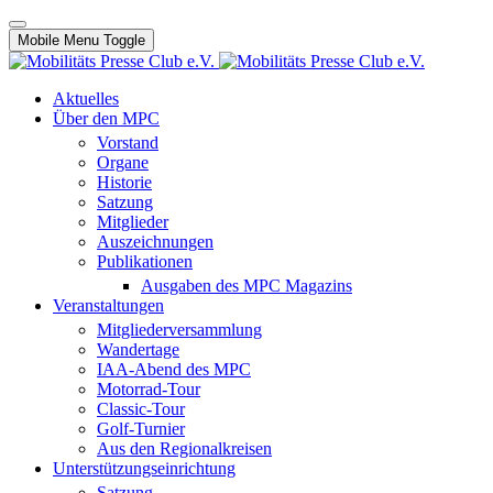
Mobile Menu Toggle
Aktuelles
Über den MPC
Vorstand
Organe
Historie
Satzung
Mitglieder
Auszeichnungen
Publikationen
Ausgaben des MPC Magazins
Veranstaltungen
Mitgliederversammlung
Wandertage
IAA-Abend des MPC
Motorrad-Tour
Classic-Tour
Golf-Turnier
Aus den Regionalkreisen
Unterstützungseinrichtung
Satzung