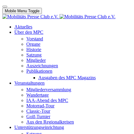
Mobile Menu Toggle
Aktuelles
Über den MPC
Vorstand
Organe
Historie
Satzung
Mitglieder
Auszeichnungen
Publikationen
Ausgaben des MPC Magazins
Veranstaltungen
Mitgliederversammlung
Wandertage
IAA-Abend des MPC
Motorrad-Tour
Classic-Tour
Golf-Turnier
Aus den Regionalkreisen
Unterstützungseinrichtung
Satzung