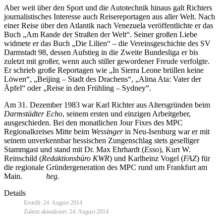
Aber weit über den Sport und die Autotechnik hinaus galt Richters
journalistisches Interesse auch Reisereportagen aus aller Welt. Nach
einer Reise über den Atlantik nach Venezuela veröffentlichte er das
Buch „Am Rande der Straßen der Welt“. Seiner großen Liebe
widmete er das Buch „Die Lilien“ – die Vereinsgeschichte des SV
Darmstadt 98, dessen Aufstieg in die Zweite Bundesliga er bis
zuletzt mit großer, wenn auch stiller gewordener Freude verfolgte.
Er schrieb große Reportagen wie „In Sierra Leone brüllen keine
Löwen“, „Beijing – Stadt des Drachens“, „Alma Ata: Vater der
Äpfel“ oder „Reise in den Frühling – Sydney“.
Am 31. Dezember 1983 war Karl Richter aus Altersgründen beim
Darmstädter Echo
, seinem ersten und einzigen Arbeitgeber,
ausgeschieden. Bei den monatlichen Jour Fixes des MPC
Regionalkreises Mitte beim
Wessinger
in Neu-Isenburg war er mit
seinem unverkennbar hessischen Zungenschlag stets geselliger
Stammgast und stand mit Dr. Max Ehrhardt (
Esso
), Kurt W.
Reinschild (
Redaktionsbüro KWR
) und Karlheinz Vogel (
FAZ
) für
die regionale Gründergeneration des MPC rund um Frankfurt am
Main.
heg.
Details
Erstellt: 24. August 2014
Zuletzt aktualisiert: 24. August 2014