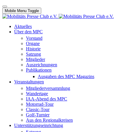
Mobile Menu Toggle
Aktuelles
Über den MPC
Vorstand
Organe
Historie
Satzung
Mitglieder
Auszeichnungen
Publikationen
Ausgaben des MPC Magazins
Veranstaltungen
Mitgliederversammlung
Wandertage
IAA-Abend des MPC
Motorrad-Tour
Classic-Tour
Golf-Turnier
Aus den Regionalkreisen
Unterstützungseinrichtung
Satzung