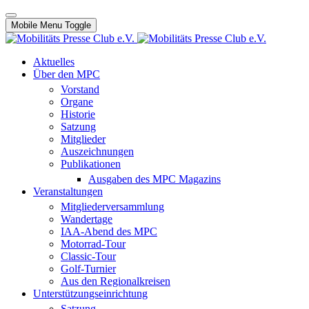
Mobile Menu Toggle
Aktuelles
Über den MPC
Vorstand
Organe
Historie
Satzung
Mitglieder
Auszeichnungen
Publikationen
Ausgaben des MPC Magazins
Veranstaltungen
Mitgliederversammlung
Wandertage
IAA-Abend des MPC
Motorrad-Tour
Classic-Tour
Golf-Turnier
Aus den Regionalkreisen
Unterstützungseinrichtung
Satzung