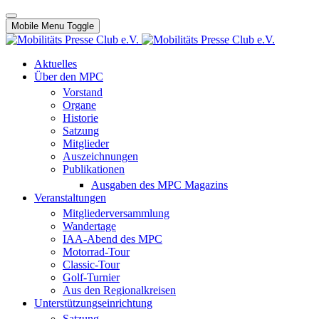
Mobile Menu Toggle
Aktuelles
Über den MPC
Vorstand
Organe
Historie
Satzung
Mitglieder
Auszeichnungen
Publikationen
Ausgaben des MPC Magazins
Veranstaltungen
Mitgliederversammlung
Wandertage
IAA-Abend des MPC
Motorrad-Tour
Classic-Tour
Golf-Turnier
Aus den Regionalkreisen
Unterstützungseinrichtung
Satzung