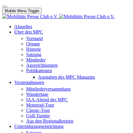
Mobile Menu Toggle
Aktuelles
Über den MPC
Vorstand
Organe
Historie
Satzung
Mitglieder
Auszeichnungen
Publikationen
Ausgaben des MPC Magazins
Veranstaltungen
Mitgliederversammlung
Wandertage
IAA-Abend des MPC
Motorrad-Tour
Classic-Tour
Golf-Turnier
Aus den Regionalkreisen
Unterstützungseinrichtung
Satzung