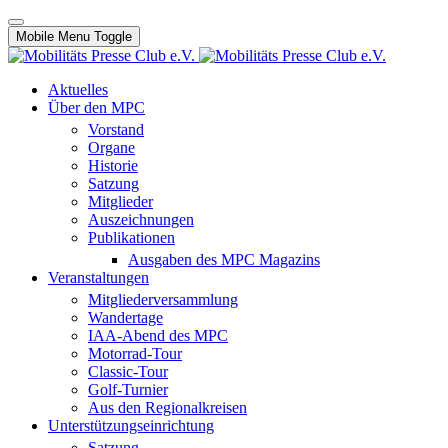
Mobile Menu Toggle
Aktuelles
Über den MPC
Vorstand
Organe
Historie
Satzung
Mitglieder
Auszeichnungen
Publikationen
Ausgaben des MPC Magazins
Veranstaltungen
Mitgliederversammlung
Wandertage
IAA-Abend des MPC
Motorrad-Tour
Classic-Tour
Golf-Turnier
Aus den Regionalkreisen
Unterstützungseinrichtung
Satzung