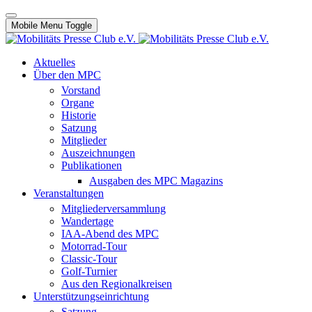
Mobile Menu Toggle
Aktuelles
Über den MPC
Vorstand
Organe
Historie
Satzung
Mitglieder
Auszeichnungen
Publikationen
Ausgaben des MPC Magazins
Veranstaltungen
Mitgliederversammlung
Wandertage
IAA-Abend des MPC
Motorrad-Tour
Classic-Tour
Golf-Turnier
Aus den Regionalkreisen
Unterstützungseinrichtung
Satzung