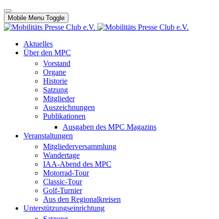
Mobile Menu Toggle
Aktuelles
Über den MPC
Vorstand
Organe
Historie
Satzung
Mitglieder
Auszeichnungen
Publikationen
Ausgaben des MPC Magazins
Veranstaltungen
Mitgliederversammlung
Wandertage
IAA-Abend des MPC
Motorrad-Tour
Classic-Tour
Golf-Turnier
Aus den Regionalkreisen
Unterstützungseinrichtung
Satzung