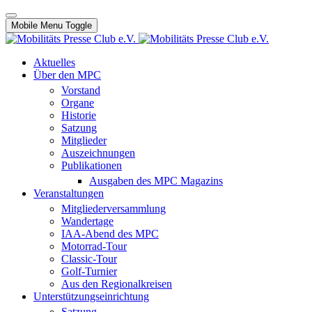
Mobile Menu Toggle
Aktuelles
Über den MPC
Vorstand
Organe
Historie
Satzung
Mitglieder
Auszeichnungen
Publikationen
Ausgaben des MPC Magazins
Veranstaltungen
Mitgliederversammlung
Wandertage
IAA-Abend des MPC
Motorrad-Tour
Classic-Tour
Golf-Turnier
Aus den Regionalkreisen
Unterstützungseinrichtung
Satzung