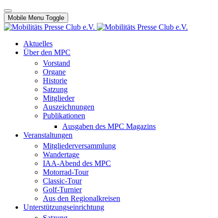
Mobile Menu Toggle
Aktuelles
Über den MPC
Vorstand
Organe
Historie
Satzung
Mitglieder
Auszeichnungen
Publikationen
Ausgaben des MPC Magazins
Veranstaltungen
Mitgliederversammlung
Wandertage
IAA-Abend des MPC
Motorrad-Tour
Classic-Tour
Golf-Turnier
Aus den Regionalkreisen
Unterstützungseinrichtung
Satzung