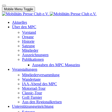
Mobile Menu Toggle
Aktuelles
Über den MPC
Vorstand
Organe
Historie
Satzung
Mitglieder
Auszeichnungen
Publikationen
Ausgaben des MPC Magazins
Veranstaltungen
Mitgliederversammlung
Wandertage
IAA-Abend des MPC
Motorrad-Tour
Classic-Tour
Golf-Turnier
Aus den Regionalkreisen
Unterstützungseinrichtung
Satzung