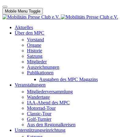
Mobile Menu Toggle
Aktuelles
Über den MPC
Vorstand
Organe
Historie
Satzung
Mitglieder
Auszeichnungen
Publikationen
Ausgaben des MPC Magazins
Veranstaltungen
Mitgliederversammlung
Wandertage
IAA-Abend des MPC
Motorrad-Tour
Classic-Tour
Golf-Turnier
Aus den Regionalkreisen
Unterstützungseinrichtung
Satzung