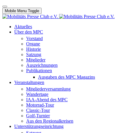
Mobile Menu Toggle
Aktuelles
Über den MPC
Vorstand
Organe
Historie
Satzung
Mitglieder
Auszeichnungen
Publikationen
Ausgaben des MPC Magazins
Veranstaltungen
Mitgliederversammlung
Wandertage
IAA-Abend des MPC
Motorrad-Tour
Classic-Tour
Golf-Turnier
Aus den Regionalkreisen
Unterstützungseinrichtung
Satzung