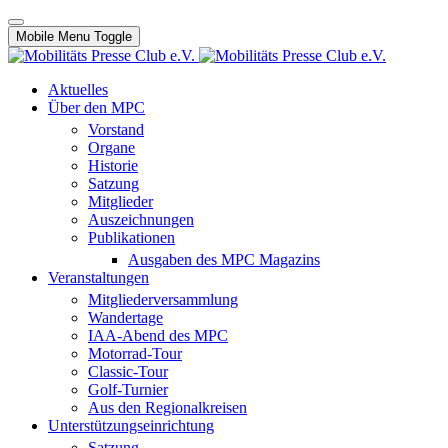
Mobile Menu Toggle
Aktuelles
Über den MPC
Vorstand
Organe
Historie
Satzung
Mitglieder
Auszeichnungen
Publikationen
Ausgaben des MPC Magazins
Veranstaltungen
Mitgliederversammlung
Wandertage
IAA-Abend des MPC
Motorrad-Tour
Classic-Tour
Golf-Turnier
Aus den Regionalkreisen
Unterstützungseinrichtung
Satzung