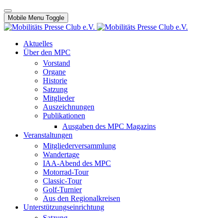
Mobile Menu Toggle
Aktuelles
Über den MPC
Vorstand
Organe
Historie
Satzung
Mitglieder
Auszeichnungen
Publikationen
Ausgaben des MPC Magazins
Veranstaltungen
Mitgliederversammlung
Wandertage
IAA-Abend des MPC
Motorrad-Tour
Classic-Tour
Golf-Turnier
Aus den Regionalkreisen
Unterstützungseinrichtung
Satzung