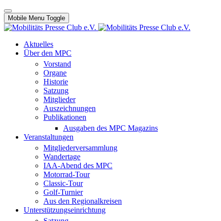
Mobile Menu Toggle
Aktuelles
Über den MPC
Vorstand
Organe
Historie
Satzung
Mitglieder
Auszeichnungen
Publikationen
Ausgaben des MPC Magazins
Veranstaltungen
Mitgliederversammlung
Wandertage
IAA-Abend des MPC
Motorrad-Tour
Classic-Tour
Golf-Turnier
Aus den Regionalkreisen
Unterstützungseinrichtung
Satzung