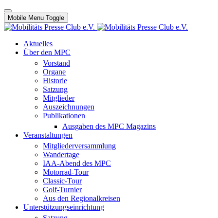
Mobile Menu Toggle
Aktuelles
Über den MPC
Vorstand
Organe
Historie
Satzung
Mitglieder
Auszeichnungen
Publikationen
Ausgaben des MPC Magazins
Veranstaltungen
Mitgliederversammlung
Wandertage
IAA-Abend des MPC
Motorrad-Tour
Classic-Tour
Golf-Turnier
Aus den Regionalkreisen
Unterstützungseinrichtung
Satzung