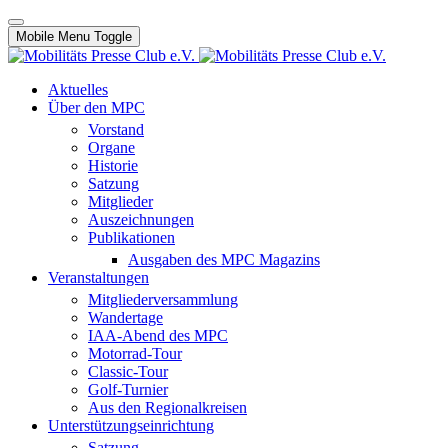
Mobile Menu Toggle
Aktuelles
Über den MPC
Vorstand
Organe
Historie
Satzung
Mitglieder
Auszeichnungen
Publikationen
Ausgaben des MPC Magazins
Veranstaltungen
Mitgliederversammlung
Wandertage
IAA-Abend des MPC
Motorrad-Tour
Classic-Tour
Golf-Turnier
Aus den Regionalkreisen
Unterstützungseinrichtung
Satzung