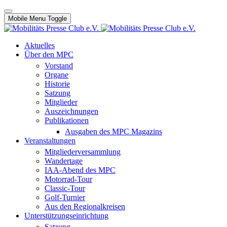
Mobile Menu Toggle
Aktuelles
Über den MPC
Vorstand
Organe
Historie
Satzung
Mitglieder
Auszeichnungen
Publikationen
Ausgaben des MPC Magazins
Veranstaltungen
Mitgliederversammlung
Wandertage
IAA-Abend des MPC
Motorrad-Tour
Classic-Tour
Golf-Turnier
Aus den Regionalkreisen
Unterstützungseinrichtung
Satzung