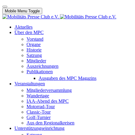
Mobile Menu Toggle
Aktuelles
Über den MPC
Vorstand
Organe
Historie
Satzung
Mitglieder
Auszeichnungen
Publikationen
Ausgaben des MPC Magazins
Veranstaltungen
Mitgliederversammlung
Wandertage
IAA-Abend des MPC
Motorrad-Tour
Classic-Tour
Golf-Turnier
Aus den Regionalkreisen
Unterstützungseinrichtung
Satzung