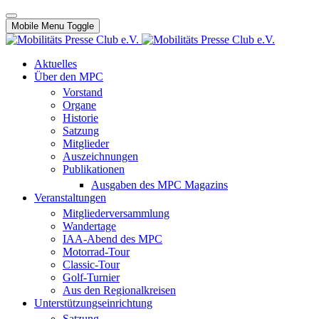
Mobile Menu Toggle
Aktuelles
Über den MPC
Vorstand
Organe
Historie
Satzung
Mitglieder
Auszeichnungen
Publikationen
Ausgaben des MPC Magazins
Veranstaltungen
Mitgliederversammlung
Wandertage
IAA-Abend des MPC
Motorrad-Tour
Classic-Tour
Golf-Turnier
Aus den Regionalkreisen
Unterstützungseinrichtung
Satzung