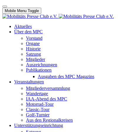
Mobile Menu Toggle
Aktuelles
Über den MPC
Vorstand
Organe
Historie
Satzung
Mitglieder
Auszeichnungen
Publikationen
Ausgaben des MPC Magazins
Veranstaltungen
Mitgliederversammlung
Wandertage
IAA-Abend des MPC
Motorrad-Tour
Classic-Tour
Golf-Turnier
Aus den Regionalkreisen
Unterstützungseinrichtung
Satzung