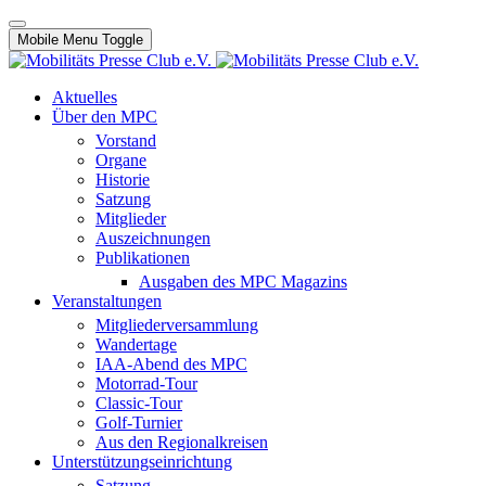
Mobile Menu Toggle
Aktuelles
Über den MPC
Vorstand
Organe
Historie
Satzung
Mitglieder
Auszeichnungen
Publikationen
Ausgaben des MPC Magazins
Veranstaltungen
Mitgliederversammlung
Wandertage
IAA-Abend des MPC
Motorrad-Tour
Classic-Tour
Golf-Turnier
Aus den Regionalkreisen
Unterstützungseinrichtung
Satzung