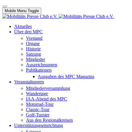
Mobile Menu Toggle
Aktuelles
Über den MPC
Vorstand
Organe
Historie
Satzung
Mitglieder
Auszeichnungen
Publikationen
Ausgaben des MPC Magazins
Veranstaltungen
Mitgliederversammlung
Wandertage
IAA-Abend des MPC
Motorrad-Tour
Classic-Tour
Golf-Turnier
Aus den Regionalkreisen
Unterstützungseinrichtung
Satzung