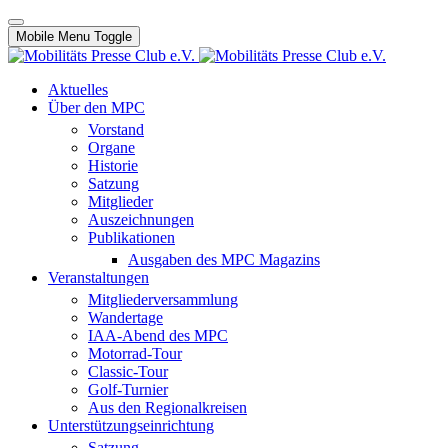
Mobile Menu Toggle
Aktuelles
Über den MPC
Vorstand
Organe
Historie
Satzung
Mitglieder
Auszeichnungen
Publikationen
Ausgaben des MPC Magazins
Veranstaltungen
Mitgliederversammlung
Wandertage
IAA-Abend des MPC
Motorrad-Tour
Classic-Tour
Golf-Turnier
Aus den Regionalkreisen
Unterstützungseinrichtung
Satzung