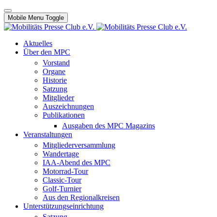
Mobile Menu Toggle
Aktuelles
Über den MPC
Vorstand
Organe
Historie
Satzung
Mitglieder
Auszeichnungen
Publikationen
Ausgaben des MPC Magazins
Veranstaltungen
Mitgliederversammlung
Wandertage
IAA-Abend des MPC
Motorrad-Tour
Classic-Tour
Golf-Turnier
Aus den Regionalkreisen
Unterstützungseinrichtung
Satzung