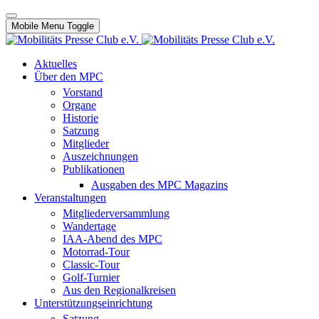
Mobile Menu Toggle
Aktuelles
Über den MPC
Vorstand
Organe
Historie
Satzung
Mitglieder
Auszeichnungen
Publikationen
Ausgaben des MPC Magazins
Veranstaltungen
Mitgliederversammlung
Wandertage
IAA-Abend des MPC
Motorrad-Tour
Classic-Tour
Golf-Turnier
Aus den Regionalkreisen
Unterstützungseinrichtung
Satzung